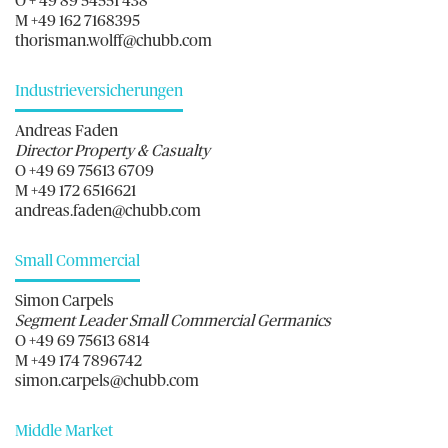
O + 49 89 54551 438
M +49 162 7168395
thorisman.wolff@chubb.com
Industrieversicherungen
Andreas Faden
Director Property & Casualty
O +49 69 75613 6709
M +49 172 6516621
andreas.faden@chubb.com
Small Commercial
Simon Carpels
Segment Leader Small Commercial Germanics
O +49 69 75613 6814
M +49 174 7896742
simon.carpels@chubb.com
Middle Market