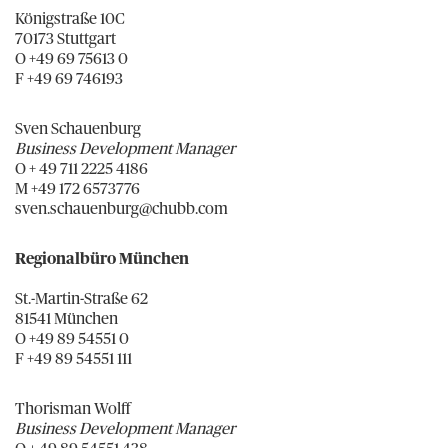
Königstraße 10C
70173 Stuttgart
O +49 69 75613 0
F +49 69 746193
Sven Schauenburg
Business Development Manager
O + 49 711 2225 4186
M +49 172 6573776
sven.schauenburg@chubb.com
Regionalbüro München
St.-Martin-Straße 62
81541 München
O +49 89 54551 0
F +49 89 54551 111
Thorisman Wolff
Business Development Manager