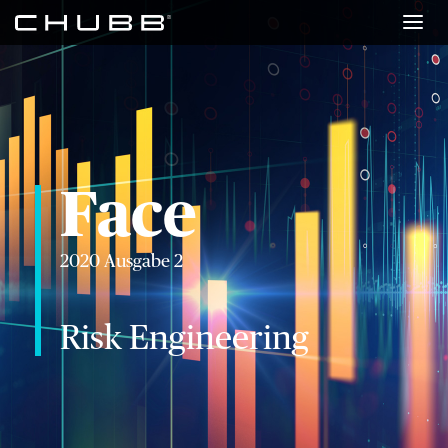
Face
Risk Newsletter
Presseportal
Face
chubb.com/de
2020 Ausgabe 2
Über uns
Risk Engineering
Karriere
Investoren
Newsroom
Kontakt