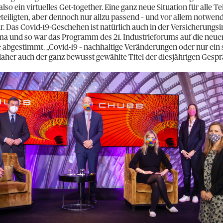
lso ein virtuelles Get-together. Eine ganz neue Situation für alle
eteiligten, aber dennoch nur allzu passend – und vor allem notwendi
. Das Covid-19-Geschehen ist natürlich auch in der Versicherungsi
ma und so war das Programm des 21. Industrieforums auf die neu
abgestimmt. „Covid-19 – nachhaltige Veränderungen oder nur ein
daher auch der ganz bewusst gewählte Titel der diesjährigen Gesp