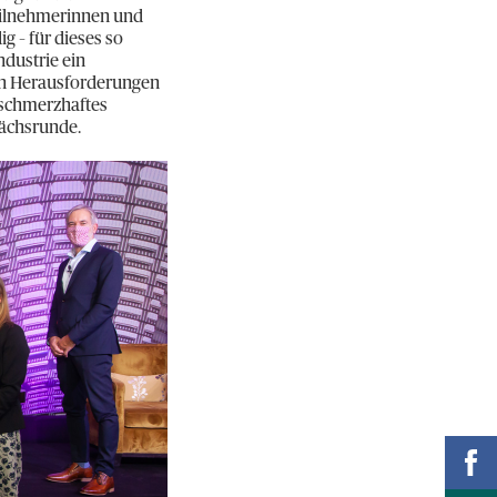
 Teilnehmerinnen und
g – für dieses so
ndustrie ein
en Herausforderungen
 schmerzhaftes
rächsrunde.