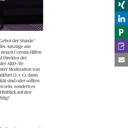
 Gebot der Stunde“
ides Auszüge aus
n neuen Corona-Hilfen
d Direktor der
 der ARD-/hr-
, unter Moderation von
rt (3. v. r.), dann
ät sind oder sollten
n sein, sondern es
m Hinblick auf den
chtig?