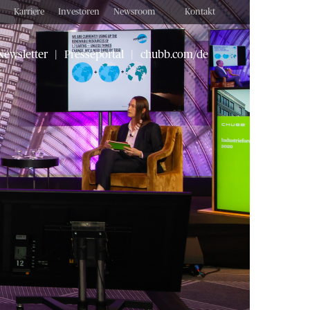
Karriere
Investoren
Newsroom
|
Kontakt
Newsletter
|
Presseportal
|
chubb.com/de