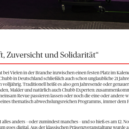
t, Zuversicht und Solidarität“
 bei Vielen in der Branche inzwischen einen festen Platz im Kalend
Chubb in Deutschland schließlich auch schon unglaubliche 21 Jahre
 volljährig. Traditionell heißt es also gen Jahresende oder genauer
nden, Makler und natürlich auch Chubb Experten: zusammenkomm
einsam Revue passieren lassen oder noch die eine oder andere wi
en eines thematisch abwechslungsreichen Programms, immer dem Pu
st alles anders – oder zumindest manches – und so hieß es am 12.
rum goes digital. Aus der klassischen Präsenzveranstaltung wurde 