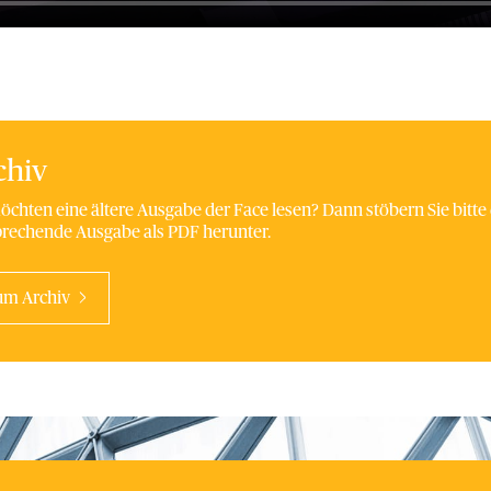
chiv
öchten eine ältere Ausgabe der Face lesen? Dann stöbern Sie bitte 
rechende Ausgabe als PDF herunter.
um Archiv