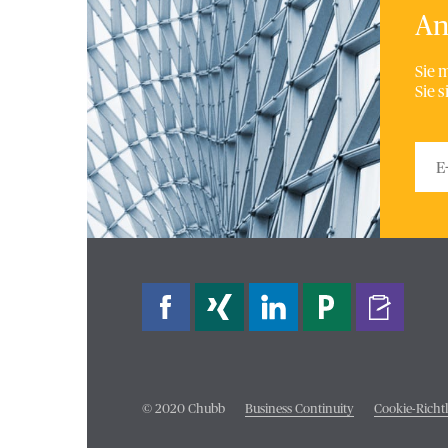
An
Sie 
Sie 
Bitte
© 2020 Chubb
Business Continuity
Cookie-Richtl