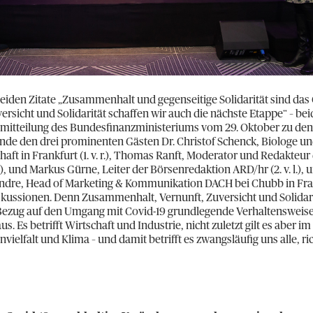
 beiden Zitate „Zusammenhalt und gegenseitige Solidarität sind das
ersicht und Solidarität schaffen wir auch die nächste Etappe“ – be
emitteilung des Bundesfinanzministeriums vom 29. Oktober zu de
unde den drei prominenten Gästen Dr. Christof Schenck, Biologe un
aft in Frankfurt (1. v. r.), Thomas Ranft, Moderator und Redakteur
 l.), und Markus Gürne, Leiter der Börsenredaktion ARD/hr (2. v. l.)
ndre, Head of Marketing & Kommunikation DACH bei Chubb in Frankfu
skussionen. Denn Zusammenhalt, Vernunft, Zuversicht und Solidarit
n Bezug auf den Umgang mit Covid-19 grundlegende Verhaltensweise
s. Es betrifft Wirtschaft und Industrie, nicht zuletzt gilt es aber i
vielfalt und Klima – und damit betrifft es zwangsläufig uns alle, ri