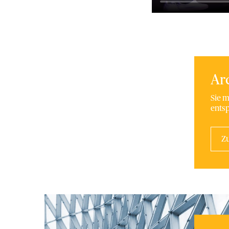
Ar
Sie m
entsp
Z