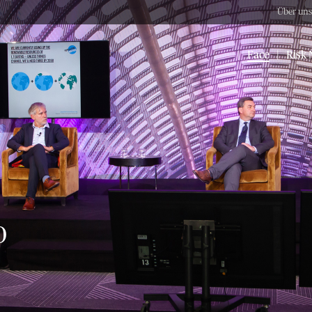
Über uns
|
Face
|
Risk 
0